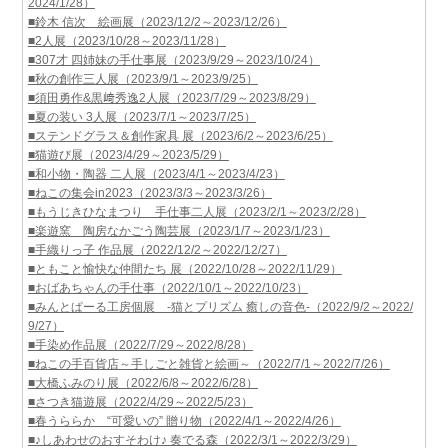
2024/1/28）
■鈴木 信次 絵画展（2023/12/2～2023/12/26）
■2人展（2023/10/28～2023/11/28）
■307才 四姉妹の手仕事展（2023/9/29～2023/10/24）
■秋の創作三人展（2023/9/1～2023/9/25）
■須田勇作&黒﨑秀逸2人展（2023/7/29～2023/8/29）
■夏の装い 3人展（2023/7/1～2023/7/25）
■ステンドグラス＆創作家具 展（2023/6/2～2023/6/25）
■猫遊び展（2023/4/29～2023/5/29）
■和小物・陶器 二人展（2023/4/1～2023/4/23）
■ねこの集会in2023（2023/3/3～2023/3/26）
■もうじきひなまつり 手仕事二人展（2023/2/1～2023/2/28）
■楽遊窯 陶房なかごう陶芸展（2023/1/7～2023/1/23）
■手織りっ子 作品展（2022/12/2～2022/12/27）
■ともこと愉快な仲間たち 展（2022/10/28～2022/11/29）
■おばあちゃんの手仕事（2022/10/1～2022/10/23）
■みんとぱーる工房個展 -猫とプリズム 癒しの音色-（2022/9/2～2022/
9/27）
■手染め作品展（2022/7/29～2022/8/28）
■ねこの手百貨店～手しごと雑貨と絵画～（2022/7/1～2022/7/26）
■大橋ふみのり展（2022/6/8～2022/6/28）
■さつき猫遊展（2022/4/29～2022/5/23）
■春うららか “可愛いの” 贈り物（2022/4/1～2022/4/26）
■♪しあわせのおすそわけ♪ 奏でる森（2022/3/1～2022/3/29）