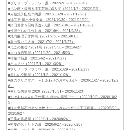
■プリザーブドフラワー展（2022/2/1～2022/2/28）
■ペン画・板画＆漆工芸器の3人展（2022/1/7～2022/1/25）
■赤城焼芳山窯作陶展（2021/11/28～2021/12/26）
■編工房-草木小倉染展-（2021/10/30～2021/11/22）
■須田勇作＆黒﨑秀逸2人展（2021/10/1～2021/10/26）
■仲間たちの手作り展（2021/9/4～2021/9/28）
■池内麻理子作陶展（2021/7/30～2021/8/31）
■夏の装い二人展（2021/7/2～2021/7/27）
■ねこの集会in2021展（2021/5/30～2021/6/27）
■さつき猫遊展（2021/4/30～2021/5/23）
■猫倫作品展（2021/4/2～2021/4/27）
■布あそび（2021/3/1～2021/3/28）
■プリザーブドフラワー展（2021/1/29～2021/2/23）
■癒しの空間展（2021/1/8～2021/1/26）
■森のクリスマス －しあわせのおすそわけ-（2020/11/27～2020/12/2
6）
■幸せな陶器展 2020（2020/10/31～2020/11/23）
■おばあちゃんの手仕事 ＆ 幸せの書道アート（2020/10/3～2020/10/2
5）
■猫と天然石のアクセサリー ～みんとぱーる工房個展～（2020/8/29～
2020/9/27）
■手染め作品展（2020/8/1～2020/8/24）
■初夏のおくりもの展（2020/6/27～2020/7/26）