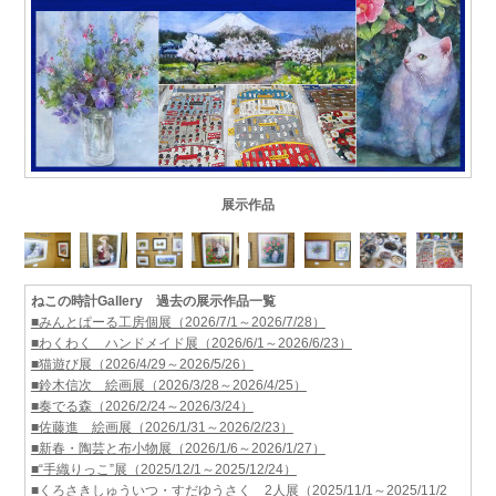
展示作品
ねこの時計Gallery 過去の展示作品一覧
■みんとぱーる工房個展（2026/7/1～2026/7/28）
■わくわく ハンドメイド展（2026/6/1～2026/6/23）
■猫遊び展（2026/4/29～2026/5/26）
■鈴木信次 絵画展（2026/3/28～2026/4/25）
■奏でる森（2026/2/24～2026/3/24）
■佐藤進 絵画展（2026/1/31～2026/2/23）
■新春・陶芸と布小物展（2026/1/6～2026/1/27）
■“手織りっこ”展（2025/12/1～2025/12/24）
■くろさきしゅういつ・すだゆうさく 2人展（2025/11/1～2025/11/2