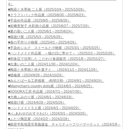
4）
■陶器と水墨画 二人展（2025/10/4～2025/10/28）
■クラフトバック作品展（2025/8/30～2025/9/23）
■手染め作品展（2025/8/5～2025/8/26）
■岩﨑美智子 水彩画小品展（2025/6/27～2025/7/29）
■夏の装い二人展（2025/6/1～2025/6/24）
■猫遊び展（2025/5/3～2025/5/26）
■春の手作り小物展（2025/4/1～2025/4/29）
■手染めシルク ストールと小物展（2025/3/1～2025/3/25）
■ハンドメイド作品展 ～猫の日に寄せて～（2025/2/1～2025/2/26）
■和食店で活用した こだわり食器販売（2025/1/6～2025/1/27）
■出逢いの二人展（2024/11/30～2024/12/24）
■陶器と水墨画と焼き菓子と…（2024/11/1～2024/11/26）
■猫倫展（2024/9/28～2024/10/29）
■みんとぱーる工房個展 -肉球日和-（2024/9/1～2024/9/24）
■Mamychan's country dolls展（2024/8/3～2024/8/25）
■SOSORA工房 作品展（2024/7/1～2024/7/30）
■大橋ふみのり展（2024/6/1～2024/6/18）
■猫遊び展（2024/4/28～2024/5/26）
■ハンドメイド５人展（2024/4/1～2024/4/20）
■♪しあわせのおすそわけ♪（2024/3/1～2024/3/26）
■ふたり陶芸展（2024/2/2～2024/2/28）
■能登半島地震災害義援金 チャリティーフリーマーケット（2024/1/9～